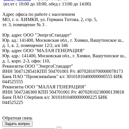
(вт,чт с 10:00 до 18:00, обед с 13:00 до 14:00)
Адрес офиса по работе с населением
МО, г. о. ХИМКИ, ул. Германа Титова, 2, стр. 5,
эт. 3, помещение № 3 .
Юр. адрес ООО "ЭнергоСтандарт"
Юр. ад.: 141400, Московская обл., г. Химки, Вашутинское ш.,
д. 1, к. 2, помещение 12/2, а/я 346
Юр. адрес ООО "МАЛАЯ ГЕНЕРАЦИЯ"
Юр. адр.: 141400, Московская обл., г. Химки, Вашутинское ш.,
д. 1, корп. 2-3, офис 110,
Реквизиты ООО "ЭнергоСтандарт"
ИНН 5047128541КПП 504701001 Р/с 40702810700000078173
Банк ПАО "Промсвязьбанк" к/с 30101810400000000555 БИК
044525555
Реквизиты ООО "МАЛАЯ ГЕНЕРАЦИЯ"
ИНН 5047246369 КПП 504701001 Р/с 40702810238000139818
Банк ПАО Сбербанк к/с 30101810400000000225 БИК
044525225
Обратная связь
Задать вопрос