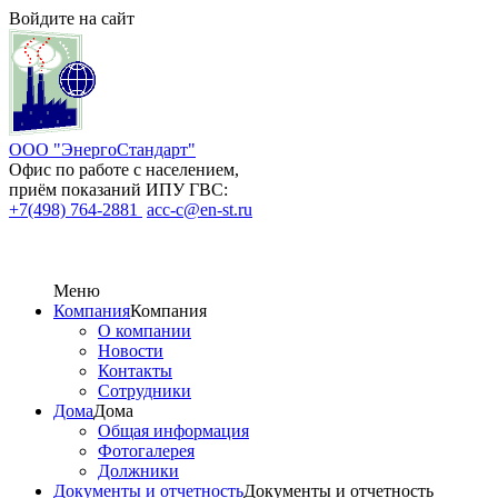
Войдите на сайт
ООО "ЭнергоСтандарт"
Офис по работе с населением,
приём показаний ИПУ ГВС:
+7(498) 764-2881
acc-c@en-st.ru
Меню
Компания
Компания
О компании
Новости
Контакты
Сотрудники
Дома
Дома
Общая информация
Фотогалерея
Должники
Документы и отчетность
Документы и отчетность