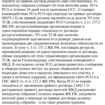
перейти на прямой договор решили сами собственники, то
инициатор собрания сообщает об этом жителям дома, УО и
РСО в течение 10 дней после окончания ОСС. О порядке
взаимодействия УО и РСО при переходе на прямые договоры
96979 2 Если прямой договор заключён из-за долгов УО или
ТСЖ, собственников уведомляет РСО Согласно ч. 2 ст. 157.2
ЖК РФ, ресурсоснабжающая организация вправе в
одностороннем порядке отказаться от договора
ресурсоснабжения с УО или ТСЖ при наличии
подтверждённой задолженности в размере, равном или
превышающем две среднемесячные величины обязательств по
оплате. В силу ч. 3 ст. 157.2 ЖК РФ, поставщик ресурсов,
принявший решение об одностороннем отказе от договора,
обязан уведомить об этом: управляющую организацию или
ТСЖ, орган Госжилнадзора, собственников помещений в
МКД. В последнем случае РСО должна разместить сообщения
в общедоступных местах: на досках объявлений во всех
подъездах дома или в пределах земельного его участка, а
также в печатных изданиях, на официальном сайте РСО и в
ГИС ЖКХ (ч. 4 ст. 157.2 ЖК РФ). Когда РСО не вправе
отказаться от заключения прямого договора 12492 1 О
расторжении прямого договора жителей МКД уведомляет
инициатор собрания Согласно нормам ЖК РФ, уведомить
жителей дома о переходе на прямые договоры должны:
инициатор собрания – если такое решение приняли