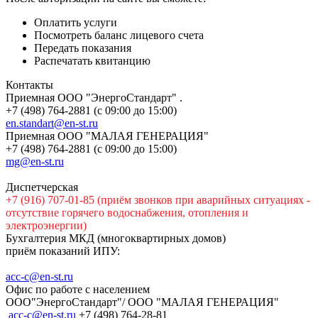
Оплатить услуги
Посмотреть баланс лицевого счета
Передать показания
Распечатать квитанцию
Контакты
Приемная ООО "ЭнергоСтандарт" .
+7 (498) 764-2881 (с 09:00 до 15:00)
en.standart@en-st.ru
Приемная ООО "МАЛАЯ ГЕНЕРАЦИЯ"
+7 (498) 764-2881 (с 09:00 до 15:00)
mg@en-st.ru
Диспетчерская
+7 (916) 707-01-85 (приём звонков при аварийных ситуациях -
отсутствие горячего водоснабжения, отопления и
электроэнергии)
Бухгалтерия МКД (многоквартирных домов)
приём показаний ИПУ:
acc-c@en-st.ru
Офис по работе с населением
ООО"ЭнергоСтандарт"/ ООО "МАЛАЯ ГЕНЕРАЦИЯ"
асс-с@en-st.ru
+7 (498) 764-28-81