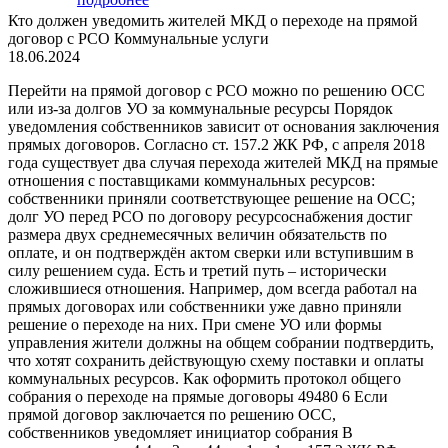
Кто должен уведомить жителей МКД о переходе на прямой
договор с РСО Коммунальные услуги
18.06.2024
Перейти на прямой договор с РСО можно по решению ОСС
или из-за долгов УО за коммунальные ресурсы Порядок
уведомления собственников зависит от основания заключения
прямых договоров. Согласно ст. 157.2 ЖК РФ, с апреля 2018
года существует два случая перехода жителей МКД на прямые
отношения с поставщиками коммунальных ресурсов:
собственники приняли соответствующее решение на ОСС;
долг УО перед РСО по договору ресурсоснабжения достиг
размера двух среднемесячных величин обязательств по
оплате, и он подтверждён актом сверки или вступившим в
силу решением суда. Есть и третий путь – исторически
сложившиеся отношения. Например, дом всегда работал на
прямых договорах или собственники уже давно приняли
решение о переходе на них. При смене УО или формы
управления жители должны на общем собрании подтвердить,
что хотят сохранить действующую схему поставки и оплаты
коммунальных ресурсов. Как оформить протокол общего
собрания о переходе на прямые договоры 49480 6 Если
прямой договор заключается по решению ОСС,
собственников уведомляет инициатор собрания В