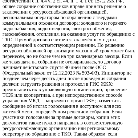
соответствии с п. 4.4 ч. 2 ст. 44, п. 1 ч. 1 ст. 157.2 ЖК РФ,
общее собрание собственников вправе принять решение о
заключении с ресурсоснабжающей организацией,
региональным оператором по обращению с твёрдыми
коммунальными отходами договора: холодного и горячего
водоснабжения, водоотведения, электроснабжения,
газоснабжения, отопления, на оказание услуг по обращению с
ТКО. Прямой договор считается заключённым с даты,
определённой в соответствующем решении. По решению
ресурсоснабжающей организации указанный срок может быть
перенесён, но не более чем на три календарных месяца. Если
же такая дата на собрании не оговаривалась, то договор
начинает действовать спустя 90 дней после ОСС
(Федеральный закон от 12.12.2023 № 593-ФЗ). Инициатор не
позднее чем через десять дней после проведения собрания
должен: загрузить решения и протокол в ГИС ЖКХ;
предоставить их в управляющую организацию, правление
ТСЖ или кооператива, а при непосредственном способе
управления МКД – напрямую в орган ГЖН; разместить
сообщение об итогах голосования в доступном для всех
жителей месте, определённом решением собрания. Если
участники голосовали за прямые договоры, копии этих
документов также нужно направить в соответствующую
ресурсоснабжающую организацию или региональному
оператору по обращению с ТКО. Таким образом, если