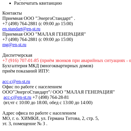
Распечатать квитанцию
Контакты
Приемная ООО "ЭнергоСтандарт" .
+7 (498) 764-2881 (с 09:00 до 15:00)
en.standart@en-st.ru
Приемная ООО "МАЛАЯ ГЕНЕРАЦИЯ"
+7 (498) 764-2881 (с 09:00 до 15:00)
mg@en-st.ru
Диспетчерская
+7 (916) 707-01-85 (приём звонков при аварийных ситуациях - 
Бухгалтерия МКД (многоквартирных домов)
приём показаний ИПУ:
acc-c@en-st.ru
Офис по работе с населением
ООО"ЭнергоСтандарт"/ ООО "МАЛАЯ ГЕНЕРАЦИЯ"
асс-с@en-st.ru
+7 (498) 764-28-81
(вт,чт с 10:00 до 18:00, обед с 13:00 до 14:00)
Адрес офиса по работе с населением
МО, г. о. ХИМКИ, ул. Германа Титова, 2, стр. 5,
эт. 3, помещение № 3 .