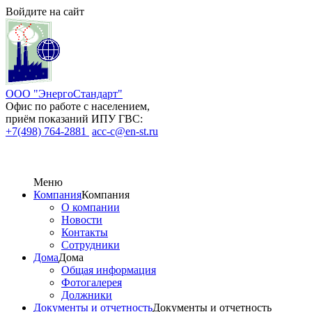
Войдите на сайт
ООО "ЭнергоСтандарт"
Офис по работе с населением,
приём показаний ИПУ ГВС:
+7(498) 764-2881
acc-c@en-st.ru
Меню
Компания
Компания
О компании
Новости
Контакты
Сотрудники
Дома
Дома
Общая информация
Фотогалерея
Должники
Документы и отчетность
Документы и отчетность