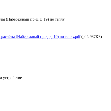
ы (Набережный пр-д, д. 19) по теплу
асчёты (Набережный пр-д, д. 19) по теплу.pdf
(pdf, 937КБ)
м устройстве