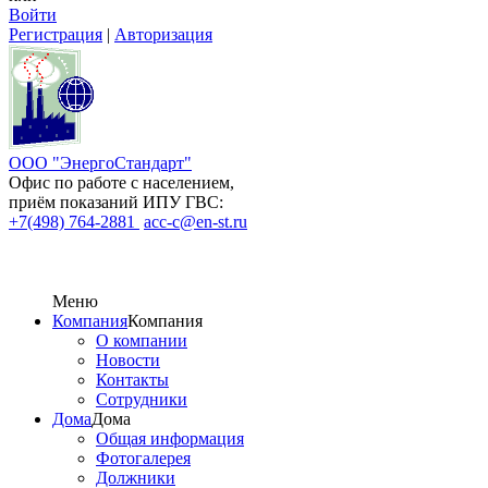
Войти
Регистрация
|
Авторизация
ООО "ЭнергоСтандарт"
Офис по работе с населением,
приём показаний ИПУ ГВС:
+7(498) 764-2881
acc-c@en-st.ru
Меню
Компания
Компания
О компании
Новости
Контакты
Сотрудники
Дома
Дома
Общая информация
Фотогалерея
Должники