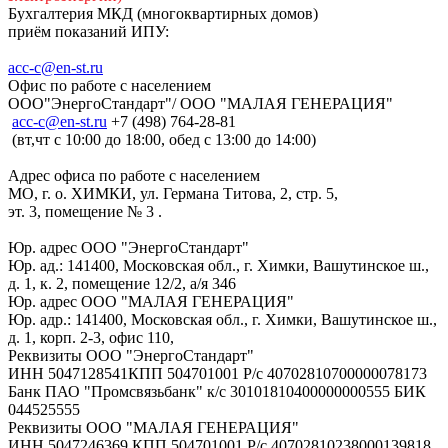
Бухгалтерия МКД (многоквартирных домов)
приём показаний ИПУ:
acc-c@en-st.ru
Офис по работе с населением
ООО"ЭнергоСтандарт"/ ООО "МАЛАЯ ГЕНЕРАЦИЯ"
асс-с@en-st.ru
+7 (498) 764-28-81
(вт,чт с 10:00 до 18:00, обед с 13:00 до 14:00)
Адрес офиса по работе с населением
МО, г. о. ХИМКИ, ул. Германа Титова, 2, стр. 5,
эт. 3, помещение № 3 .
Юр. адрес ООО "ЭнергоСтандарт"
Юр. ад.: 141400, Московская обл., г. Химки, Вашутинское ш.,
д. 1, к. 2, помещение 12/2, а/я 346
Юр. адрес ООО "МАЛАЯ ГЕНЕРАЦИЯ"
Юр. адр.: 141400, Московская обл., г. Химки, Вашутинское ш.,
д. 1, корп. 2-3, офис 110,
Реквизиты ООО "ЭнергоСтандарт"
ИНН 5047128541КПП 504701001 Р/с 40702810700000078173
Банк ПАО "Промсвязьбанк" к/с 30101810400000000555 БИК
044525555
Реквизиты ООО "МАЛАЯ ГЕНЕРАЦИЯ"
ИНН 5047246369 КПП 504701001 Р/с 40702810238000139818