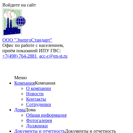
Войдите на сайт
ООО "ЭнергоСтандарт"
Офис по работе с населением,
приём показаний ИПУ ГВС:
+7(498) 764-2881
acc-c@en-st.ru
Меню
Компания
Компания
О компании
Новости
Контакты
Сотрудники
Дома
Дома
Общая информация
Фотогалерея
Должники
Документы и отчетность
Документы и отчетность