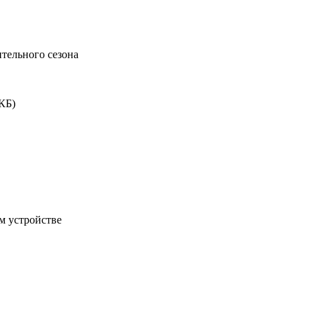
тельного сезона
8КБ)
м устройстве