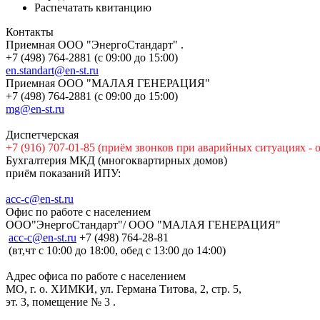
Распечатать квитанцию
Контакты
Приемная ООО "ЭнергоСтандарт" .
+7 (498) 764-2881 (с 09:00 до 15:00)
en.standart@en-st.ru
Приемная ООО "МАЛАЯ ГЕНЕРАЦИЯ"
+7 (498) 764-2881 (с 09:00 до 15:00)
mg@en-st.ru
Диспетчерская
+7 (916) 707-01-85 (приём звонков при аварийных ситуациях - 
Бухгалтерия МКД (многоквартирных домов)
приём показаний ИПУ:
acc-c@en-st.ru
Офис по работе с населением
ООО"ЭнергоСтандарт"/ ООО "МАЛАЯ ГЕНЕРАЦИЯ"
асс-с@en-st.ru
+7 (498) 764-28-81
(вт,чт с 10:00 до 18:00, обед с 13:00 до 14:00)
Адрес офиса по работе с населением
МО, г. о. ХИМКИ, ул. Германа Титова, 2, стр. 5,
эт. 3, помещение № 3 .