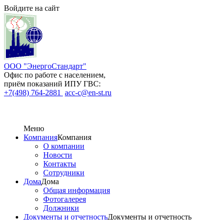
Войдите на сайт
ООО "ЭнергоСтандарт"
Офис по работе с населением,
приём показаний ИПУ ГВС:
+7(498) 764-2881
acc-c@en-st.ru
Меню
Компания
Компания
О компании
Новости
Контакты
Сотрудники
Дома
Дома
Общая информация
Фотогалерея
Должники
Документы и отчетность
Документы и отчетность