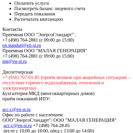
Оплатить услуги
Посмотреть баланс лицевого счета
Передать показания
Распечатать квитанцию
Контакты
Приемная ООО "ЭнергоСтандарт" .
+7 (498) 764-2881 (с 09:00 до 15:00)
en.standart@en-st.ru
Приемная ООО "МАЛАЯ ГЕНЕРАЦИЯ"
+7 (498) 764-2881 (с 09:00 до 15:00)
mg@en-st.ru
Диспетчерская
+7 (916) 707-01-85 (приём звонков при аварийных ситуациях -
отсутствие горячего водоснабжения, отопления и
электроэнергии)
Бухгалтерия МКД (многоквартирных домов)
приём показаний ИПУ:
acc-c@en-st.ru
Офис по работе с населением
ООО"ЭнергоСтандарт"/ ООО "МАЛАЯ ГЕНЕРАЦИЯ"
асс-с@en-st.ru
+7 (498) 764-28-81
(вт,чт с 10:00 до 18:00, обед с 13:00 до 14:00)