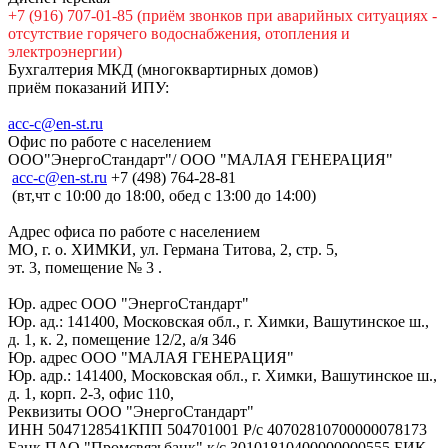
+7 (916) 707-01-85 (приём звонков при аварийных ситуациях -
отсутствие горячего водоснабжения, отопления и
электроэнергии)
Бухгалтерия МКД (многоквартирных домов)
приём показаний ИПУ:
acc-c@en-st.ru
Офис по работе с населением
ООО"ЭнергоСтандарт"/ ООО "МАЛАЯ ГЕНЕРАЦИЯ"
асс-с@en-st.ru
+7 (498) 764-28-81
(вт,чт с 10:00 до 18:00, обед с 13:00 до 14:00)
Адрес офиса по работе с населением
МО, г. о. ХИМКИ, ул. Германа Титова, 2, стр. 5,
эт. 3, помещение № 3 .
Юр. адрес ООО "ЭнергоСтандарт"
Юр. ад.: 141400, Московская обл., г. Химки, Вашутинское ш.,
д. 1, к. 2, помещение 12/2, а/я 346
Юр. адрес ООО "МАЛАЯ ГЕНЕРАЦИЯ"
Юр. адр.: 141400, Московская обл., г. Химки, Вашутинское ш.,
д. 1, корп. 2-3, офис 110,
Реквизиты ООО "ЭнергоСтандарт"
ИНН 5047128541КПП 504701001 Р/с 40702810700000078173
Банк ПАО "Промсвязьбанк" к/с 30101810400000000555 БИК