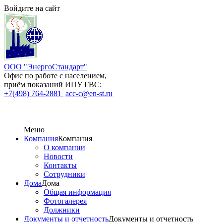
Войдите на сайт
ООО "ЭнергоСтандарт"
Офис по работе с населением,
приём показаний ИПУ ГВС:
+7(498) 764-2881
acc-c@en-st.ru
Меню
Компания
Компания
О компании
Новости
Контакты
Сотрудники
Дома
Дома
Общая информация
Фотогалерея
Должники
Документы и отчетность
Документы и отчетность