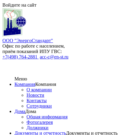
Войдите на сайт
ООО "ЭнергоСтандарт"
Офис по работе с населением,
приём показаний ИПУ ГВС:
+7(498) 764-2881
acc-c@en-st.ru
Меню
Компания
Компания
О компании
Новости
Контакты
Сотрудники
Дома
Дома
Общая информация
Фотогалерея
Должники
Документы и отчетность
Документы и отчетность