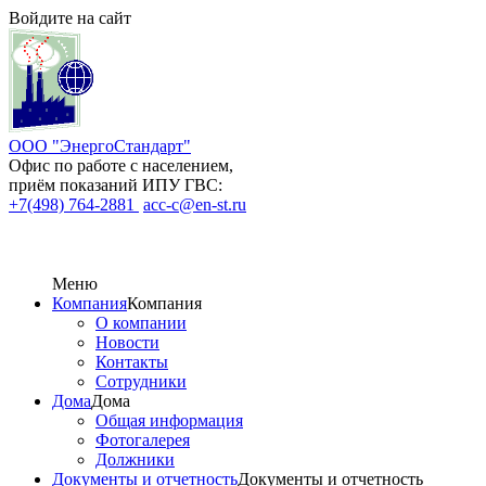
Войдите на сайт
ООО "ЭнергоСтандарт"
Офис по работе с населением,
приём показаний ИПУ ГВС:
+7(498) 764-2881
acc-c@en-st.ru
Меню
Компания
Компания
О компании
Новости
Контакты
Сотрудники
Дома
Дома
Общая информация
Фотогалерея
Должники
Документы и отчетность
Документы и отчетность