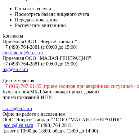
Оплатить услуги
Посмотреть баланс лицевого счета
Передать показания
Распечатать квитанцию
Контакты
Приемная ООО "ЭнергоСтандарт" .
+7 (498) 764-2881 (с 09:00 до 15:00)
en.standart@en-st.ru
Приемная ООО "МАЛАЯ ГЕНЕРАЦИЯ"
+7 (498) 764-2881 (с 09:00 до 15:00)
mg@en-st.ru
Диспетчерская
+7 (916) 707-01-85 (приём звонков при аварийных ситуациях - 
Бухгалтерия МКД (многоквартирных домов)
приём показаний ИПУ:
acc-c@en-st.ru
Офис по работе с населением
ООО"ЭнергоСтандарт"/ ООО "МАЛАЯ ГЕНЕРАЦИЯ"
асс-с@en-st.ru
+7 (498) 764-28-81
(вт,чт с 10:00 до 18:00, обед с 13:00 до 14:00)