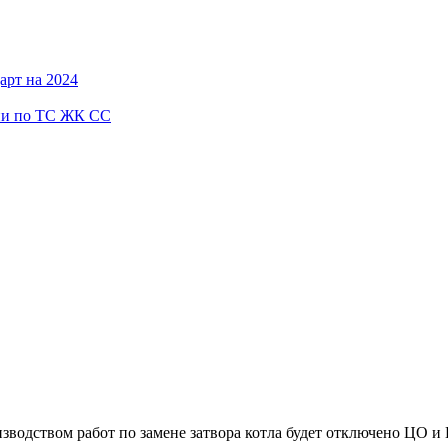
арт на 2024
ии по ТС ЖК СС
оизводством работ по замене затвора котла будет отключено Ц