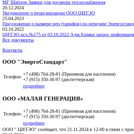
МГ Шаблон Заявки для договора теплоснабжения
20.12.2024
Уведомление о реорганизации ООО ЦИТЭО
25.04.2023
Предложение о размере цен (тарифов) по передаче Энергостанд
03.10.2022
ЦИТЭО исх.№175 от 03.10.2022 Адм.Химки запрос информац
Все документы
Контакты
ООО "ЭнергоСтандарт"
+7 (498)
764-28-81 (Приемная для населения)
Телефон:
+7 (915)
350-30-97
(диспетчерская)
подробнее
ООО «МАЛАЯ ГЕНЕРАЦИЯ»
+7 (498)
764-28-81 (Приемная для населения)
Телефон:
+7 (915)
350-30-97
(диспетчерская)
подробнее
ООО " ЦИТЭО" сообщает, что 21.11.2024 в 12-00 в связи с пр