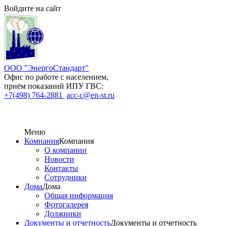
Войдите на сайт
ООО "ЭнергоСтандарт"
Офис по работе с населением,
приём показаний ИПУ ГВС:
+7(498) 764-2881
acc-c@en-st.ru
Меню
Компания
Компания
О компании
Новости
Контакты
Сотрудники
Дома
Дома
Общая информация
Фотогалерея
Должники
Документы и отчетность
Документы и отчетность