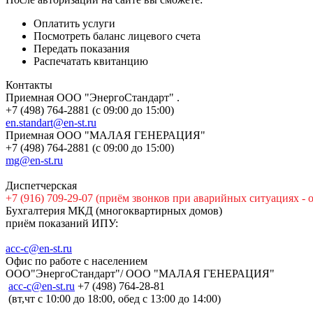
Оплатить услуги
Посмотреть баланс лицевого счета
Передать показания
Распечатать квитанцию
Контакты
Приемная ООО "ЭнергоСтандарт" .
+7 (498) 764-2881 (с 09:00 до 15:00)
en.standart@en-st.ru
Приемная ООО "МАЛАЯ ГЕНЕРАЦИЯ"
+7 (498) 764-2881 (с 09:00 до 15:00)
mg@en-st.ru
Диспетчерская
+7 (916) 709-29-07 (приём звонков при аварийных ситуациях - 
Бухгалтерия МКД (многоквартирных домов)
приём показаний ИПУ:
acc-c@en-st.ru
Офис по работе с населением
ООО"ЭнергоСтандарт"/ ООО "МАЛАЯ ГЕНЕРАЦИЯ"
асс-с@en-st.ru
+7 (498) 764-28-81
(вт,чт с 10:00 до 18:00, обед с 13:00 до 14:00)