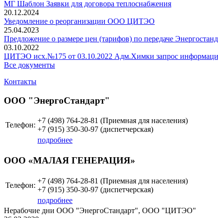
МГ Шаблон Заявки для договора теплоснабжения
20.12.2024
Уведомление о реорганизации ООО ЦИТЭО
25.04.2023
Предложение о размере цен (тарифов) по передаче Энергостанд
03.10.2022
ЦИТЭО исх.№175 от 03.10.2022 Адм.Химки запрос информац
Все документы
Контакты
ООО "ЭнергоСтандарт"
+7 (498)
764-28-81 (Приемная для населения)
Телефон:
+7 (915)
350-30-97
(диспетчерская)
подробнее
ООО «МАЛАЯ ГЕНЕРАЦИЯ»
+7 (498)
764-28-81 (Приемная для населения)
Телефон:
+7 (915)
350-30-97
(диспетчерская)
подробнее
Нерабочие дни ООО "ЭнергоСтандарт", ООО "ЦИТЭО"