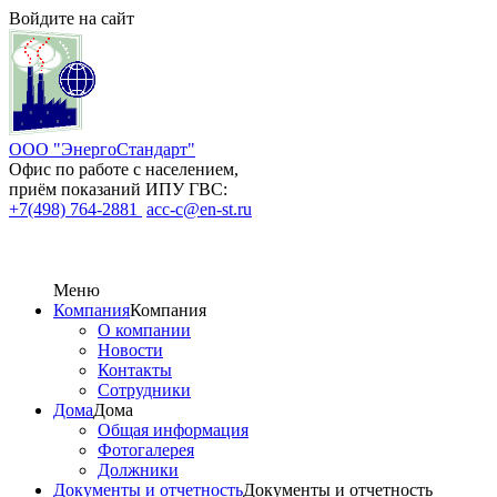
Войдите на сайт
ООО "ЭнергоСтандарт"
Офис по работе с населением,
приём показаний ИПУ ГВС:
+7(498) 764-2881
acc-c@en-st.ru
Меню
Компания
Компания
О компании
Новости
Контакты
Сотрудники
Дома
Дома
Общая информация
Фотогалерея
Должники
Документы и отчетность
Документы и отчетность