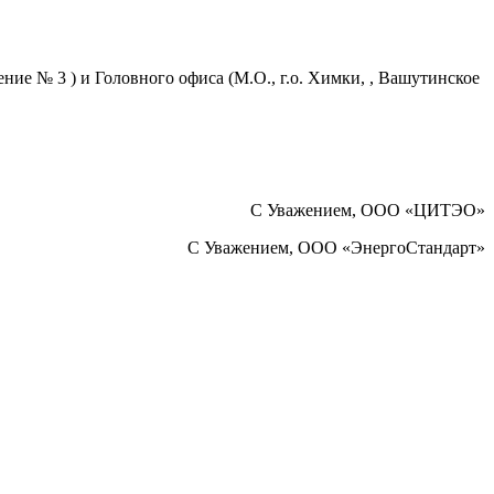
щение № 3 ) и Головного офиса (М.О., г.о. Химки, , Вашутинское
C Уважением, ООО «ЦИТЭО»
C Уважением, ООО «ЭнергоСтандарт»