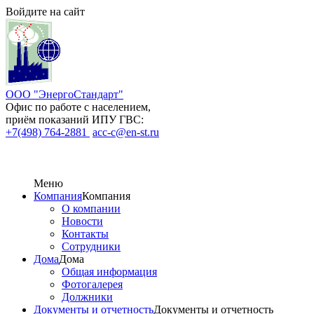
Войдите на сайт
ООО "ЭнергоСтандарт"
Офис по работе с населением,
приём показаний ИПУ ГВС:
+7(498) 764-2881
acc-c@en-st.ru
Меню
Компания
Компания
О компании
Новости
Контакты
Сотрудники
Дома
Дома
Общая информация
Фотогалерея
Должники
Документы и отчетность
Документы и отчетность