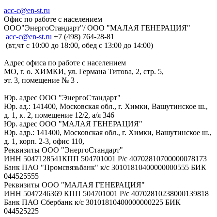
acc-c@en-st.ru
Офис по работе с населением
ООО"ЭнергоСтандарт"/ ООО "МАЛАЯ ГЕНЕРАЦИЯ"
асс-с@en-st.ru
+7 (498) 764-28-81
(вт,чт с 10:00 до 18:00, обед с 13:00 до 14:00)
Адрес офиса по работе с населением
МО, г. о. ХИМКИ, ул. Германа Титова, 2, стр. 5,
эт. 3, помещение № 3 .
Юр. адрес ООО "ЭнергоСтандарт"
Юр. ад.: 141400, Московская обл., г. Химки, Вашутинское ш.,
д. 1, к. 2, помещение 12/2, а/я 346
Юр. адрес ООО "МАЛАЯ ГЕНЕРАЦИЯ"
Юр. адр.: 141400, Московская обл., г. Химки, Вашутинское ш.,
д. 1, корп. 2-3, офис 110,
Реквизиты ООО "ЭнергоСтандарт"
ИНН 5047128541КПП 504701001 Р/с 40702810700000078173
Банк ПАО "Промсвязьбанк" к/с 30101810400000000555 БИК
044525555
Реквизиты ООО "МАЛАЯ ГЕНЕРАЦИЯ"
ИНН 5047246369 КПП 504701001 Р/с 40702810238000139818
Банк ПАО Сбербанк к/с 30101810400000000225 БИК
044525225