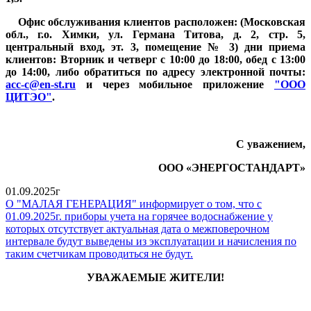
Офис обслуживания клиентов расположен: (Московская
обл., г.о. Химки, ул. Германа Титова, д. 2, стр. 5,
центральный вход, эт. 3, помещение № 3) дни приема
клиентов: Вторник и четверг с 10:00 до 18:00, обед с 13:00
до 14:00, либо обратиться по адресу электронной почты:
acc-c@en-st.ru
и через мобильное приложение
"ООО
ЦИТЭО"
.
С уважением,
ООО «ЭНЕРГОСТАНДАРТ»
01.09.2025г
О "МАЛАЯ ГЕНЕРАЦИЯ" информирует о том, что с
01.09.2025г. приборы учета на горячее водоснабжение у
которых отсутствует актуальная дата о межповерочном
интервале будут выведены из эксплуатации и начисления по
таким счетчикам проводиться не будут.
УВАЖАЕМЫЕ ЖИТЕЛИ!