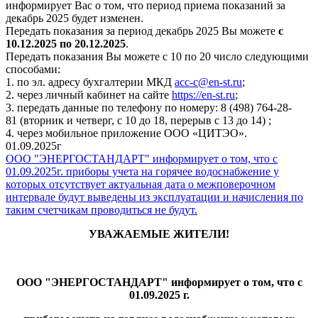
информирует Вас о том, что период приема показаний за
декабрь 2025 будет изменен.
Передать показания за период декабрь 2025 Вы можете
с
10.12.2025 по 20.12.2025
.
Передать показания Вы можете с 10 по 20 число следующими
способами:
1. по эл. адресу бухгалтерии МКД
acc-c@en-st.ru
;
2. через личный кабинет на сайте
https://en-st.ru
;
3. передать данные по телефону по номеру: 8 (498) 764-28-
81 (вторник и четверг, с 10 до 18, перерыв с 13 до 14) ;
4. через мобильное приложение ООО «ЦИТЭО».
01.09.2025г
ООО "ЭНЕРГОСТАНДАРТ" информирует о том, что с
01.09.2025г. приборы учета на горячее водоснабжение у
которых отсутствует актуальная дата о межповерочном
интервале будут выведены из эксплуатации и начисления по
таким счетчикам проводиться не будут.
УВАЖАЕМЫЕ ЖИТЕЛИ!
ООО "ЭНЕРГОСТАНДАРТ" информирует о том, что с
01.09.2025 г.