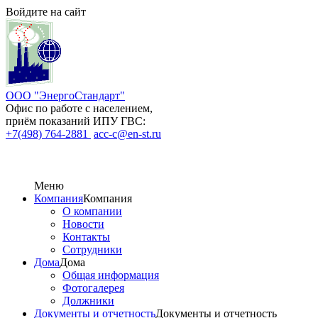
Войдите на сайт
ООО "ЭнергоСтандарт"
Офис по работе с населением,
приём показаний ИПУ ГВС:
+7(498) 764-2881
acc-c@en-st.ru
Меню
Компания
Компания
О компании
Новости
Контакты
Сотрудники
Дома
Дома
Общая информация
Фотогалерея
Должники
Документы и отчетность
Документы и отчетность